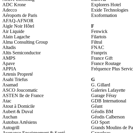
ADC Krone
Explorers Hotel
Adecco
Exide Technologies
Aéroports de Paris
Exoformation
AFAQ-AFNOR
Aigle Noir Hôtel
F
Air Liquide
Fenwick
Alain Lagache
Filartois
Alma Consulting Group
Filtral
Altadis
FNAC
Altis Semiconductor
Franprix
AMPS
France Gift
Apave
France Routage
APPIA
Fréquence Plus Servic
Artenis Propreté
Asahi Triefus
G
Asamad
G. Gillard
ASCO Joucomatic
Galeries Lafayette
ASTEN Ile de France
Garage Féray
Atac
GDB International
Atout à Domicile
Géant
Aubert & Duval
Géodis BM
Auchan
Géodis Calberson
Autobus Artésiens
GO Sport
Autogrill
Grands Moulins de Pa
Avenance Enseignement & Santé
Graveleau