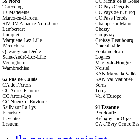
59 Nord
CC Monts de la Goël
Tourcoing
CC Pays Créçois
La Madeleine
CC Pays de l’Ourcq
Marcq-en-Baroeul
CC Pays Fertois
SIVOM Alliance Nord-Ouest
Champs sur Marne
Lambersart
Chessy
Lompret
Coupvray
Marquette-Lez-Lille
Croissy Beaubourg
Pérenchies
Émerainville
Quesnoy-sur-Deûle
Fontainebleau
Saint-André-Lez-Lille
Lognes
Verlinghem
Magny-le-Hongre
Wambrechies
Noisiel
SAN Marne la Vallée
62 Pas-de-Calais
SAN Val Maubuée
CA de l’Artois
Serris
CC Artois Flandres
Torcy
CC Artois-Lys
Val d’Europe
CC Noeux et Environs
Sailly sur La Lys
91 Essonne
Fleurbaix
Bondoufle
Laventie
Brétigny sur Orge
Lestrem
CA d’Évry Centre Es