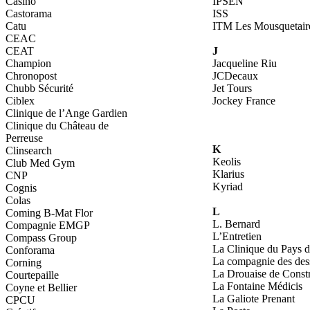
Casino
IPSEN
Castorama
ISS
Catu
ITM Les Mousquetair
CEAC
CEAT
J
Champion
Jacqueline Riu
Chronopost
JCDecaux
Chubb Sécurité
Jet Tours
Ciblex
Jockey France
Clinique de l’Ange Gardien
Clinique du Château de
Perreuse
K
Clinsearch
Keolis
Club Med Gym
Klarius
CNP
Kyriad
Cognis
Colas
L
Coming B-Mat Flor
L. Bernard
Compagnie EMGP
L’Entretien
Compass Group
La Clinique du Pays d
Conforama
La compagnie des des
Corning
La Drouaise de Const
Courtepaille
La Fontaine Médicis
Coyne et Bellier
La Galiote Prenant
CPCU