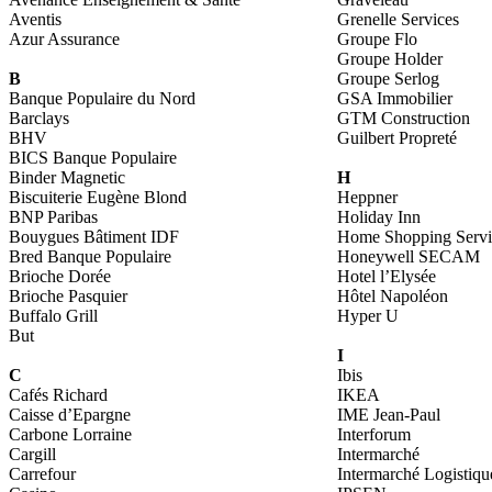
Aventis
Grenelle Services
Azur Assurance
Groupe Flo
Groupe Holder
B
Groupe Serlog
Banque Populaire du Nord
GSA Immobilier
Barclays
GTM Construction
BHV
Guilbert Propreté
BICS Banque Populaire
Binder Magnetic
H
Biscuiterie Eugène Blond
Heppner
BNP Paribas
Holiday Inn
Bouygues Bâtiment IDF
Home Shopping Servi
Bred Banque Populaire
Honeywell SECAM
Brioche Dorée
Hotel l’Elysée
Brioche Pasquier
Hôtel Napoléon
Buffalo Grill
Hyper U
But
I
C
Ibis
Cafés Richard
IKEA
Caisse d’Epargne
IME Jean-Paul
Carbone Lorraine
Interforum
Cargill
Intermarché
Carrefour
Intermarché Logistiqu