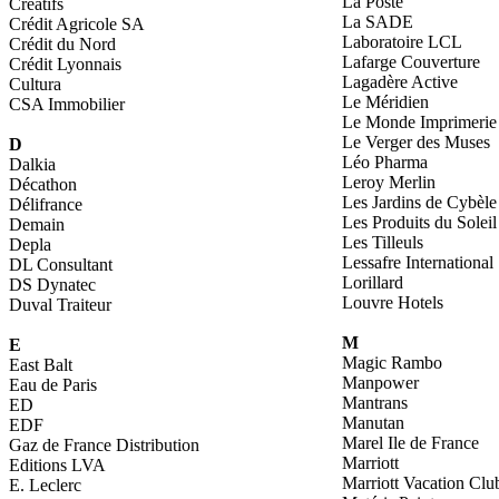
La Poste
Créatifs
La SADE
Crédit Agricole SA
Laboratoire LCL
Crédit du Nord
Lafarge Couverture
Crédit Lyonnais
Lagadère Active
Cultura
Le Méridien
CSA Immobilier
Le Monde Imprimerie
Le Verger des Muses
D
Léo Pharma
Dalkia
Leroy Merlin
Décathon
Les Jardins de Cybèle
Délifrance
Les Produits du Soleil
Demain
Les Tilleuls
Depla
Lessafre International
DL Consultant
Lorillard
DS Dynatec
Louvre Hotels
Duval Traiteur
M
E
Magic Rambo
East Balt
Manpower
Eau de Paris
Mantrans
ED
Manutan
EDF
Marel Ile de France
Gaz de France Distribution
Marriott
Editions LVA
Marriott Vacation Clu
E. Leclerc