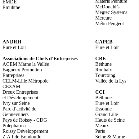
Matéris Peinture
EMDE
McDonald’s
Emulithe
Megtec Systems
Mercure
Métin Peugeot
ANDRH
CAPEB
Eure et Loir
Eure et Loir
Associations de Chefs d’Entreprises
CBE
ACEM Marne la Vallée
Béthune
Bagneux Promotion
Roubaix
Entreprises
Tourcoing
CELM-Lille Métropole
Vallée de la Lys
CEZAM
Dreux Entreprises
CCI
et Développement
Béthune
Ivry sur Seine
Eure et Loir
Parc d’activité de
Essonne
Gennevilliers
Grand Lille
Pays de Roissy - CDG
Hauts de Seine
Polepharma
Meaux
Roissy Développement
Paris
Z.A.I de Bondoufle
Seine & Marne