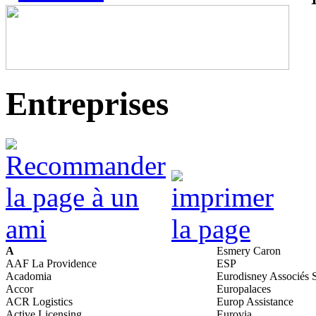
Entreprises
A
Esmery Caron
AAF La Providence
ESP
Acadomia
Eurodisney Associés
Accor
Europalaces
ACR Logistics
Europ Assistance
Active Licensing
Eurovia