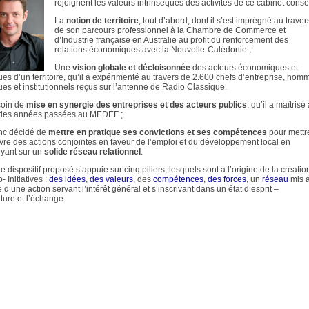
rejoignent les valeurs intrinsèques des activités de ce cabinet consei
La
notion de territoire
, tout d’abord, dont il s’est imprégné au traver
de son parcours professionnel à la Chambre de Commerce et
d’Industrie française en Australie au profit du renforcement des
relations économiques avec la Nouvelle-Calédonie ;
Une
vision globale et décloisonnée
des acteurs économiques et
ques d’un territoire, qu’il a expérimenté au travers de 2.600 chefs d’entreprise, hom
ques et institutionnels reçus sur l’antenne de Radio Classique.
soin de
mise en synergie des entreprises et des acteurs publics
, qu’il a maîtrisé
 des années passées au MEDEF ;
onc décidé de
mettre en pratique ses convictions et ses compétences
pour mettr
re des actions conjointes en faveur de l’emploi et du développement local en
yant sur un
solide réseau relationnel
.
 dispositif proposé s’appuie sur cinq piliers, lesquels sont à l’origine de la créatio
 Initiatives :
des idées
,
des valeurs
, des
compétences
,
des forces
, un
réseau
mis 
 d’une action servant l’intérêt général et s’inscrivant dans un état d’esprit –
rture et l’échange.