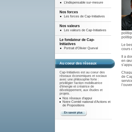
L’indispensable sur-mesure
Nos forces
Les forces de Cap-Initiatives
Nos valeurs
Les valeurs de Cap-Initiatives
politi
politi
Le fondateur de Cap-
Initiatives
Le be
Portrait d’Olivier Queval
cours
Il a d
en œuv
Au coeur des réseaux
s’appu
Cap-Initiatives est au coeur des
Chaque
réseaux économiques et sociaux
de Cap-
avec une philosophie forte :
service
privilégier l’action mobilisatrice
l’ouve
d’énergie et créatrice de
développement, aux études et
projets.
Nos réseaux d’appui
Notre Comité national d’Actions et
de Propositions