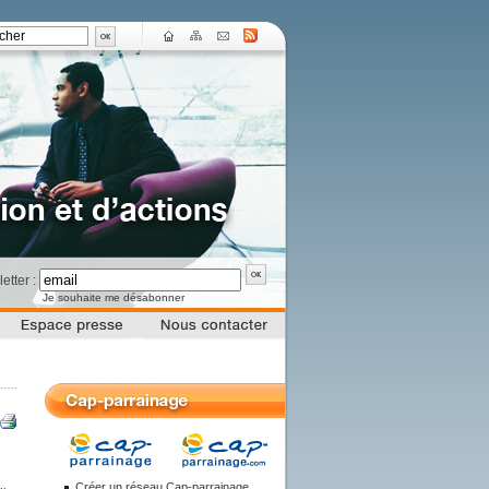
letter :
Je souhaite me désabonner
Créer un réseau Cap-parrainage